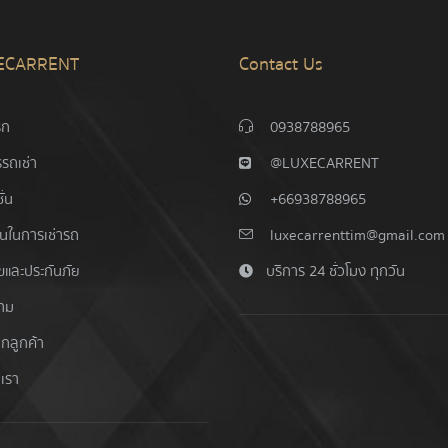
ECARRENT
Contact Us
รก
0938788965
รถเช่า
@LUXECARRENT
ั่น
+66938788965
อนในการเช่ารถ
luxecarrenttim@gmail.com
ไขและประกันภัย
บริการ 24 ชั่วโมง ทุกวัน
าม
ากลูกค้า
อเรา