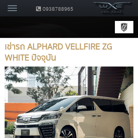
0938788965
เช่ารถ ALPHARD VELLFIRE ZG
WHITE ปัจจุบัน