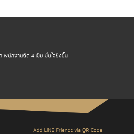
ักงานฉีด 4 เข็ม มั่นใจยิ่งขึ้น
Add LINE Friends via QR Code