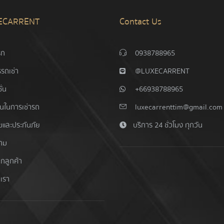
ECARRENT
Contact Us
รก
0938788965
รถเช่า
@LUXECARRENT
ั่น
+66938788965
อนในการเช่ารถ
luxecarrenttim@gmail.com
ไขและประกันภัย
บริการ 24 ชั่วโมง ทุกวัน
าม
ากลูกค้า
อเรา