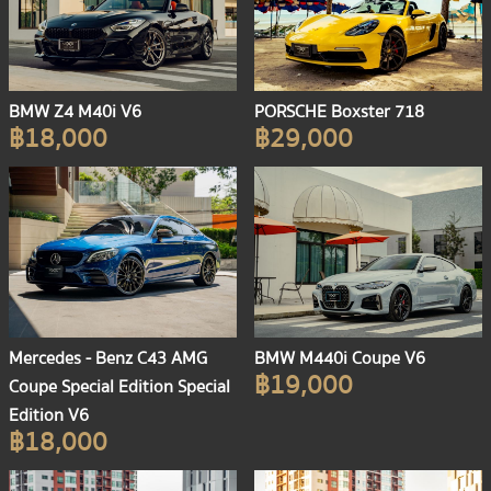
BMW Z4 M40i V6
PORSCHE Boxster 718
฿18,000
฿29,000
Mercedes - Benz C43 AMG
BMW M440i Coupe V6
฿19,000
Coupe Special Edition Special
Edition V6
฿18,000