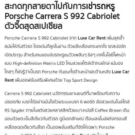
สะกดทุกสายตาไปกับการ
เช่ารถหรู
Porsche Carrera S 992 Cabriolet
ตัวจี๊ดสุดสเปเชียล
Porsche Carrera S 992 Cabriolet จาก
Luxe Car Rent
เพิ่มลุคล้ำ
สมัยให้กับตัวรถ โดดเด่นที่สุดในย่าน ด้วยสีเหลืองกระแทกใจ รถสปอร์ต
เปิดประทุน สำหรับคนชอบขับรถหรูชมวิวเพลินๆ ชิลๆ เทคโนโลยีไฟหน้า
แบบ High-definition Matrix LED โคมสวยสไตล์เจ้ากบยักษ์ แม้มอง
ไกลๆ ก็ยังรู้ว่าเป็นรถ Porsche กันชนทั้งด้านหน้าและด้านหลัง
Luxe Car
Rent
เพิ่มออฟชั่นเสริมพิเศษด้วย Top Sport Design
Carrera S 992 Cabriolet นวัตกรรมยานยนต์ที่มาพร้อมกับความ
ปลอดภัย เบรกได้อย่างมั่นใจด้วยระบบเบรก 6 พอร์ต ล้อสวยเด่นในสไตล์
RS Spyder ภายในแต่งสวยคลาสสิคด้วยเบาะหนังสี Coffee Brown เดิน
ขอบด้วยตะเข็บสีเดียวกับตัวรถ ดูมีเอกลักษณ์ เรือนเลขไมล์แต่งกรอบสี
เหลืองเฉดเดียวกับสีรถ เป็นออพชั่นเสริมที่จัดให้เฉพาะ Porsche