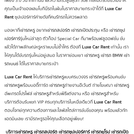
เพียง 3.0 วินาทีเท่านั้น และความเร็วสูงสุดที่ 308 กิโลเมตรต่อชั่วโมง ให้
คุณเป็นเจ้าของแลมโบกินี่รถในฝันในราคาสบายกระเป๋าได้ที่
Luxe Car
Rent
ซุปเปอร์คาร์ค่ายดังที่คนรักรถไม่ควรพลาด
มองหาที่
เช่ารถหรู
อยาก
เช่ารถสปอร์ต
เช่ารถเปิดประทุน
หรือ
เช่ารถซุป
เปอร์คาร์
รุ่นใหม่ล่าสุด ตัวท็อป Special Car ที่มาพร้อมฟลูออฟชั่น ขับ
แล้วได้ภาพลักษณ์หรูหราแบบไม่ซ้ำใคร ต้องที่
Luxe Car Rent
เท่านั้น เรา
ให้คุณได้ขับรถรุ่นใหม่อยู่เสมอ ในราคาย่อมเยา
เช่ารถหรู
เช่ารถ BMW
เช่า
รถเบนซ์
ได้ในราคาสบายกระเป๋า
Luxe Car Rent
ให้บริการ
เช่ารถหรู
แบบครบวงจร
เช่ารถหรู
พร้อมคนขับ
เช่ารถหรู
พร้อมบอดี้การ์ด
เช่ารถหรู
ถ่ายงานอีเว้นต์ ถ่ายโฆษณา
เช่ารถหรู
อัพเกรดโปรไฟล์
เช่ารถหรู
สำหรับพิธีแต่งงาน หรือ
เช่ารถหรู
สำหรับ
บริการต้อนรับแขก VIP ครบทุกบริการในหนึ่งเดียวที่
Luxe Car Rent
ตอบโจทย์ทุกความต้องการและไลฟ์สไตล์การขับขี่ของคุณ พร้อมแล้วทัก
แอดมินเลย เรามีรถหรูรอให้คุณเลือกอยู่เพียบ!
บริการ
เช่ารถหรู
เช่ารถสปอร์ต
เช่ารถซุปเปอร์คาร์
เช่ารถยุโรป
เช่ารถเปิด