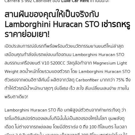
Carrera S 992 Cabriolet ของ
Luxe Car Rent
เท่านั้นนะจ๊ะ
สานฝันของคุณให้เป็นจริงกับ
Lamborghini Huracan STO
เช่ารถหรู
ราคาย่อมเยา!
เปิดประสบการณ์ขับรถที่พรั่งพร้อมด้วยนวัตกรรมยานยนต์ใหม่ล่าสุด
เสมือนคุณกำลังขับรถแข่งบนท้องถนน Lamborghini Huracan STO
สมรรถนะเครื่องยนต์ V10 5200CC วัสดุล้อทำจาก Magnesium Light
Weight ลดน้ำหนักโดยรวมของตัวรถ โดย Lamborghini Huracan STO
ตัวแรงจากแดนอิตาลีคันนี้ ผลิตจากวัสดุ Carbonfiber มากกว่า 75% จึง
ทำให้ตัวรถมีน้ำหนักเบาสุดๆ ขับขี่แรง เร็ว สะใจ สับเปลี่ยนเลนง่าย ภายใน
พริบตาเดียว!
Lamborghini Huracan STO คือ บทพิสูจน์ตัวตนจากค่ายกระทิงดุ ว่า
รถโมเดิร์นสปอร์ตของแลมโบกินีนั้นไม่เป็นสองรองใครในโลก ขุมพลังดุ
เดือด ไม่ต่างจากรถแข่งเลย โดยมีอัตราเร่ง 0 ถึง 100 กิโลเมตร ในเวลา