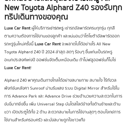
New Toyota Alphard Z40 รองรับทุก
ทริปเดินทางของคุณ
Luxe Car Rent
ผู้ให้บริการ
เช่ารถหรู
เช่ารถอัลพาร์ดครบทุกรุ่น ทุกสี
ตามความต้องการใช้งานของลูกค้า และแน่นอนว่าโตโยต้าอัลพาร์ดออก
รถหรูรุ่นใหม่ครั้งนี้
Luxe Car Rent
จะพลาดไปได้อย่างไร All New
Toyota Alphard Z40 ปี 2024 ล่าสุด สดๆ ร้อนๆ ขึ้นแท่นเป็นรถหรู
อเนกประสงค์แห่งปี ออฟชั่นจัดเต็มเหมือนเดิม ถ้าไม่ฟลูออฟชั่นก็ไม่ใช่
Luxe Car Rent
!
Alphard Z40 พาคุณเดินทางไกลได้อย่างสบายกาย สบายใจ ไร้กังวล
ฟังก์ชันหลังคา Sunroof ม่านรับแสง ระบบ Digital Mirror สำหรับใช้ใน
การ Advance Park และ Advance Drive ช่วยอำนวยความสะดวกในการ
ขับขี่มากยิ่งขึ้น เพิ่ม Universal Step บันไดสไลด์ข้างทั้งด้านซ้ายและด้าน
ขวา เปิดประตูได้ทั้ง 2 ด้าน สะดวกสบายในการใช้งานสุดๆ ตอบโจทย์การ
ใช้งานสำหรับครอบครัว และนั่งสบายถูกใจชาวแก๊ง