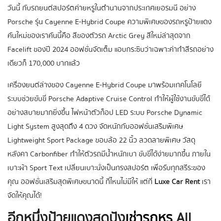
วันนี้ กับรถยนต์สปอร์ตค่ายหรูในตำนานจากประเทศเยอรมนี อย่าง
Porsche รุ่น Cayenne E-Hybrid Coupe ความพิเศษของรถหรูป้ายแดง
คันใหม่ของเราคันนี้คือ สีของตัวรถ Arctic Grey สีใหม่ล่าสุดจาก
Facelift ของปี 2024 ออฟชั่นจัดเต็ม แอบกระซิบว่าเฉพาะค่าทำสีรถอย่าง
เดียวก็ 170,000 บาทแล้ว
เครื่องยนต์ล่างของ Cayenne E-Hybrid Coupe มาพร้อมเทคโนโลยี
ระบบช่วยขับขี่ Porsche Adaptive Cruise Control ทำให้ผู้ใช้งานขับขี่ได้
อย่างสบายมากยิ่งขึ้น ไฟหน้าตัวท็อป LED ระบบ Porsche Dynamic
Light System สูงสุดถึง 4 ดวง จัดหนักกับออฟชั่นเสริมพิเศษ
Lightweight Sport Package ขอบล้อ 22 นิ้ว ลวดลายพิเศษ วัสดุ
หลังคา Carbonfiber ทำให้ตัวรถมีน้ำหนักเบา ขับขี่ได้ง่ายมากขึ้น ภายใน
เบาะผ้า Sport Text เปลี่ยนเบาะนั่งเป็นทรงสปอร์ต เพื่อรับทุกสรีระของ
คุณ ออฟชั่นเสริมสุดพิเศษขนาดนี้ ที่ไหนไม่มีให้ แต่ที่
Luxe Car Rent
เรา
จัดให้คุณได้!
อีกหนึ่งป้ายแดงสุดปัง
เช่ารถหรู
All