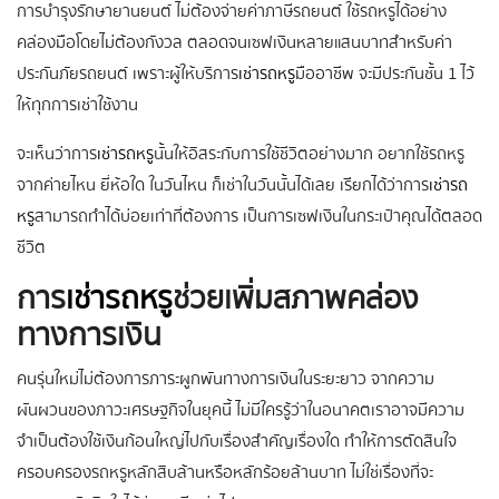
การบำรุงรักษายานยนต์ ไม่ต้องจ่ายค่าภาษีรถยนต์ ใช้รถหรูได้อย่าง
คล่องมือโดยไม่ต้องกังวล ตลอดจนเซฟเงินหลายแสนบาทสำหรับค่า
ประกันภัยรถยนต์ เพราะผู้ให้บริการ
เช่ารถหรู
มืออาชีพ จะมีประกันชั้น 1 ไว้
ให้ทุกการเช่าใช้งาน
จะเห็นว่าการ
เช่ารถหรู
นั้นให้อิสระกับการใช้ชีวิตอย่างมาก อยากใช้รถหรู
จากค่ายไหน ยี่ห้อใด ในวันไหน ก็เช่าในวันนั้นได้เลย เรียกได้ว่าการ
เช่ารถ
หรู
สามารถทำได้บ่อยเท่าที่ต้องการ เป็นการเซฟเงินในกระเป๋าคุณได้ตลอด
ชีวิต
การ
เช่ารถหรู
ช่วยเพิ่มสภาพคล่อง
ทางการเงิน
คนรุ่นใหม่ไม่ต้องการภาระผูกพันทางการเงินในระยะยาว จากความ
ผันผวนของภาวะเศรษฐกิจในยุคนี้ ไม่มีใครรู้ว่าในอนาคตเราอาจมีความ
จำเป็นต้องใช้เงินก้อนใหญ่ไปกับเรื่องสำคัญเรื่องใด ทำให้การตัดสินใจ
ครอบครองรถหรูหลักสิบล้านหรือหลักร้อยล้านบาท ไม่ใช่เรื่องที่จะ