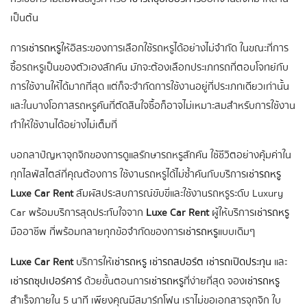
เป็นต้น
การ
เช่ารถหรู
ให้อิสระของการเลือกใช้รถหรูได้อย่างไม่จำกัด ในขณะที่การ
ซื้อรถหรูเป็นของตัวเองสักคัน มักจะต้องเลือกประเภทรถที่ตอบโจทย์กับ
การใช้งานให้ได้มากที่สุด แต่ก็จะจำกัดการใช้งานอยู่ที่ประเภทเดียวเท่านั้น
และในบางโอกาสรถหรูคันที่ตัดสินใจซื้อก็อาจไม่เหมาะสมสำหรับการใช้งาน
ทำให้ใช้งานได้อย่างไม่เต็มที่
บอกลาปัญหาจุกจิกของการดูแลรักษารถหรูสักคัน ใช้ชีวิตอย่างคุ้มค่าใน
ทุกไลฟ์สไตล์ที่คุณต้องการ ใช้งานรถหรูได้ไม่ซ้ำคันกับบริการ
เช่ารถหรู
Luxe Car Rent
สัมผัสประสบการณ์ขับขี่และใช้งานรถหรูระดับ Luxury
Car พร้อมบริการสุดประทับใจจาก
Luxe Car Rent
ผู้ให้บริการ
เช่ารถหรู
มืออาชีพ ที่พร้อมทลายทุกข้อจำกัดของการ
เช่ารถหรู
แบบเดิมๆ
Luxe Car Rent
บริการให้
เช่ารถหรู
เช่ารถสปอร์ต
เช่ารถเปิดประทุน
และ
เช่ารถซุปเปอร์คาร์
ด้วยขั้นตอนการ
เช่ารถหรู
ที่ง่ายที่สุด จอง
เช่ารถหรู
สำเร็จภายใน 5 นาที เพียงคุณมีสมาร์ทโฟน เราไม่ขอเอกสารจุกจิก ใบ