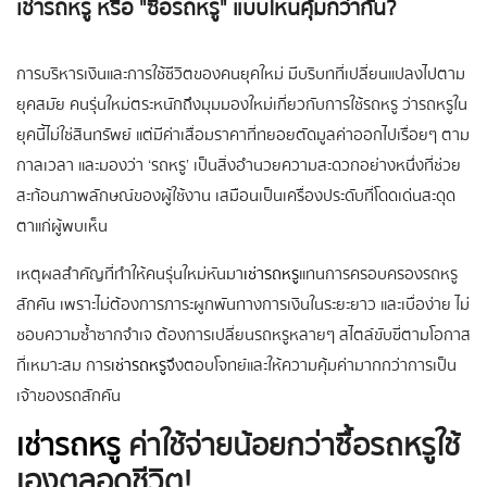
เช่ารถหรู หรือ "ซื้อรถหรู" แบบไหนคุ้มกว่ากัน?
การบริหารเงินและการใช้ชีวิตของคนยุคใหม่ มีบริบทที่เปลี่ยนแปลงไปตาม
ยุคสมัย คนรุ่นใหม่ตระหนักถึงมุมมองใหม่เกี่ยวกับการใช้รถหรู ว่ารถหรูใน
ยุคนี้ไม่ใช่สินทรัพย์ แต่มีค่าเสื่อมราคาที่ทยอยตัดมูลค่าออกไปเรื่อยๆ ตาม
กาลเวลา และมองว่า ‘รถหรู’ เป็นสิ่งอำนวยความสะดวกอย่างหนึ่งที่ช่วย
สะท้อนภาพลักษณ์ของผู้ใช้งาน เสมือนเป็นเครื่องประดับที่โดดเด่นสะดุด
ตาแก่ผู้พบเห็น
เหตุผลสำคัญที่ทำให้คนรุ่นใหม่หันมา
เช่ารถหรู
แทนการครอบครองรถหรู
สักคัน เพราะไม่ต้องการภาระผูกพันทางการเงินในระยะยาว และเบื่อง่าย ไม่
ชอบความซ้ำซากจำเจ ต้องการเปลี่ยนรถหรูหลายๆ สไตล์ขับขี่ตามโอกาส
ที่เหมาะสม การ
เช่ารถหรู
จึงตอบโจทย์และให้ความคุ้มค่ามากกว่าการเป็น
เจ้าของรถสักคัน
เช่ารถหรู
ค่าใช้จ่ายน้อยกว่าซื้อรถหรูใช้
เองตลอดชีวิต!