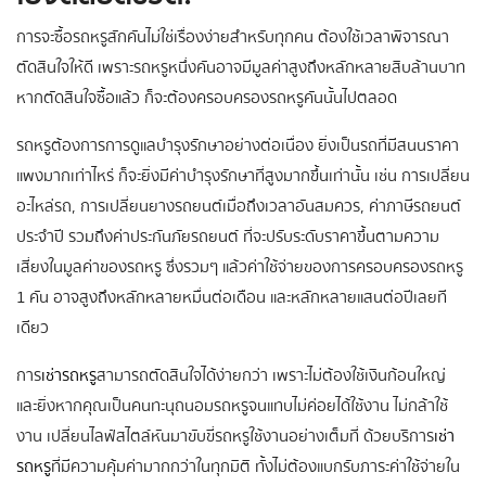
การจะซื้อรถหรูสักคันไม่ใช่เรื่องง่ายสำหรับทุกคน ต้องใช้เวลาพิจารณา
ตัดสินใจให้ดี เพราะรถหรูหนึ่งคันอาจมีมูลค่าสูงถึงหลักหลายสิบล้านบาท
หากตัดสินใจซื้อแล้ว ก็จะต้องครอบครองรถหรูคันนั้นไปตลอด
รถหรูต้องการการดูแลบำรุงรักษาอย่างต่อเนื่อง ยิ่งเป็นรถที่มีสนนราคา
แพงมากเท่าไหร่ ก็จะยิ่งมีค่าบำรุงรักษาที่สูงมากขึ้นเท่านั้น เช่น การเปลี่ยน
อะไหล่รถ, การเปลี่ยนยางรถยนต์เมื่อถึงเวลาอันสมควร, ค่าภาษีรถยนต์
ประจำปี รวมถึงค่าประกันภัยรถยนต์ ที่จะปรับระดับราคาขึ้นตามความ
เสี่ยงในมูลค่าของรถหรู ซึ่งรวมๆ แล้วค่าใช้จ่ายของการครอบครองรถหรู
1 คัน อาจสูงถึงหลักหลายหมื่นต่อเดือน และหลักหลายแสนต่อปีเลยที
เดียว
การ
เช่ารถหรู
สามารถตัดสินใจได้ง่ายกว่า เพราะไม่ต้องใช้เงินก้อนใหญ่
และยิ่งหากคุณเป็นคนทะนุถนอมรถหรูจนแทบไม่ค่อยได้ใช้งาน ไม่กล้าใช้
งาน เปลี่ยนไลฟ์สไตล์หันมาขับขี่รถหรูใช้งานอย่างเต็มที่ ด้วยบริการ
เช่า
รถหรู
ที่มีความคุ้มค่ามากกว่าในทุกมิติ ทั้งไม่ต้องแบกรับภาระค่าใช้จ่ายใน