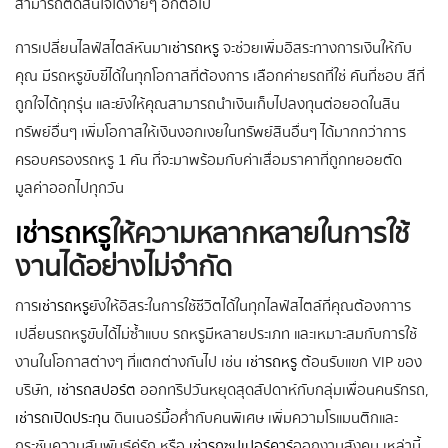
สามารถตัดสินใจได้ง่ายๆ อีกต่อไป
การเปลี่ยนไลฟ์สไตล์หันมา
เช่ารถหรู
จะช่วยเพิ่มอิสระทางการเงินให้กับ
คุณ มีรถหรูขับขี่ได้ในทุกโอกาสที่ต้องการ เลือกค่ายรถที่ใช่ คันที่ชอบ สีที่
ถูกใจได้ทุกรุ่น และยังให้คุณสามารถนำเงินเก็บไปลงทุนต่อยอดในสิน
ทรัพย์อื่นๆ เพิ่มโอกาสให้เงินงอกเงยในทรัพย์สินอื่นๆ ได้มากกว่าการ
ครอบครองรถหรู 1 คัน ที่จะมาพร้อมกับค่าเสื่อมราคาที่ถูกทยอยตัด
มูลค่าออกไปทุกวัน
เช่ารถหรู
ให้ความหลากหลายในการใช้
งานได้อย่างไม่จำกัด
การ
เช่ารถหรู
ยังให้อิสระในการใช้ชีวิตได้ในทุกไลฟ์สไตล์ที่คุณต้องกาาร
เปลี่ยนรถหรูขับได้ไม่ซ้ำแบบ รถหรูมีหลายประเภท และเหมาะสมกับการใช้
งานในโอกาสต่างๆ ที่แตกต่างกันไป เช่น
เช่ารถหรู
ต้อนรับแขก VIP ของ
บริษัท,
เช่ารถสปอร์ต
ออกทริปวันหยุดสุดสัปดาห์กับกลุ่มเพื่อนคนรักรถ,
เช่ารถเปิดประทุน
ดินเนอร์มื้อค่ำกับคนพิเศษ เพิ่มความโรแมนติกและ
กระชับความสัมพันธ์คู่รัก หรือ
เช่ารถซุปเปอร์คาร์
ออกงานสังคม เหล่านี้