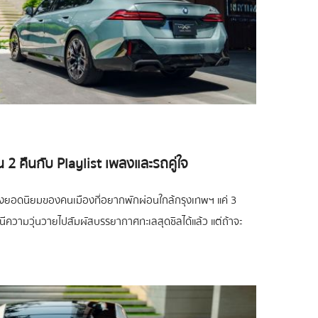
ัน 2 คืนกับ Playlist เพลงและรถคู่ใจ
งยอดนิยมของคนเมืองที่อยากพักผ่อนใกล้กรุงเทพฯ แค่ 3
นีความวุ่นวายไปสัมผัสบรรยากาศทะเลสุดชิลได้แล้ว แต่ถ้าจะ