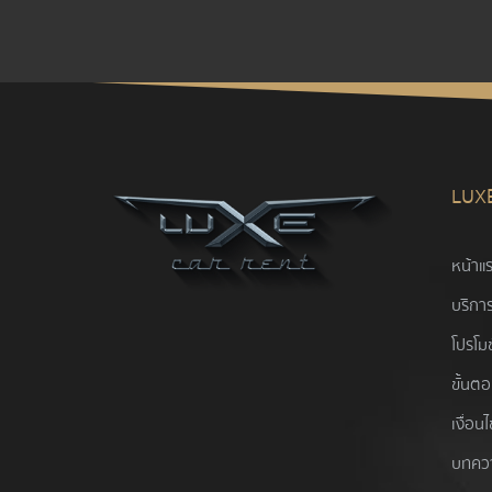
LUX
หน้าแ
บริการ
โปรโมช
ขั้นต
เงื่อน
บทคว