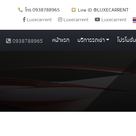
0938788965
@LUXECARRENT
โทร
Line ID
Luxecarrent
Luxecarrent
Luxecarrent
หน้าแรก
บริการรถเช่า
โปรโมชั่น
0938788965