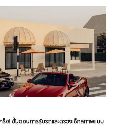
องเกร็ง! ขั้นตอนการรับรถและตรวจเช็กสภาพแบบ